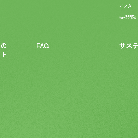
アフター
技術開発
化の
FAQ
サス
ント