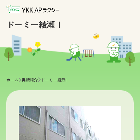
ドーミー綾瀬Ⅰ
>
>
ホーム
実績紹介
ドーミー綾瀬Ⅰ