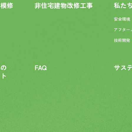
規模修
非住宅建物改修工事
私た
安全環境
アフター
技術開発
化の
FAQ
サス
ント