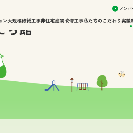
メンバ
ョン大規模修繕工事
非住宅建物改修工事
私たちのこだわり
実績
だち館