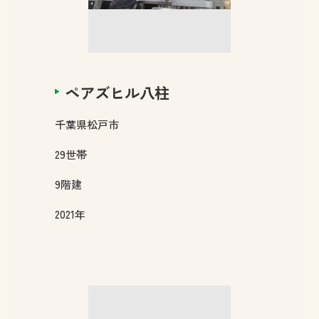
ペアズヒル八柱
千葉県
松戸市
29
世帯
9
階建
2021年