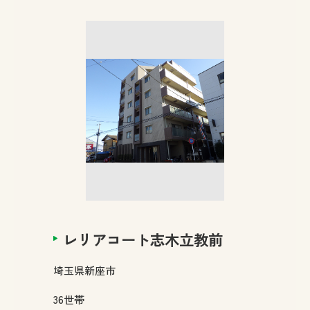
レリアコート志木立教前
埼玉県
新座市
36
世帯