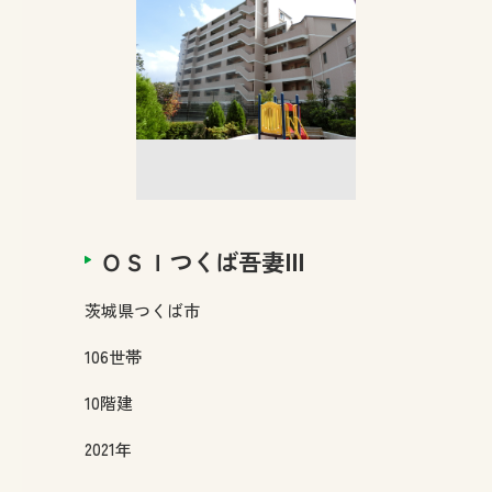
ＯＳＩつくば吾妻Ⅲ
茨城県
つくば市
106
世帯
10
階建
2021年