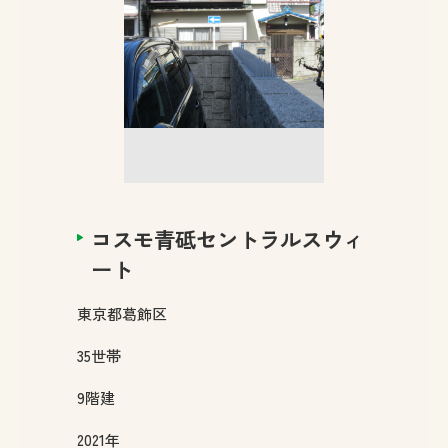
コスモ青砥セントラルスウィ
ート
東京都
葛飾区
35
世帯
9
階建
2021年