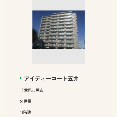
アイディーコート五井
千葉県
市原市
51
世帯
11
階建