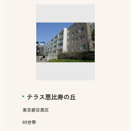
テラス恵比寿の丘
東京都
目黒区
89
世帯