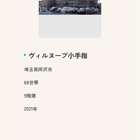
ヴィルヌーブ小手指
埼玉県
所沢市
68
世帯
9
階建
2021年