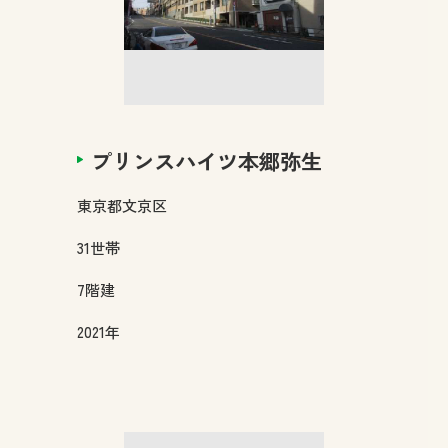
プリンスハイツ本郷弥生
東京都
文京区
31
世帯
7
階建
2021年