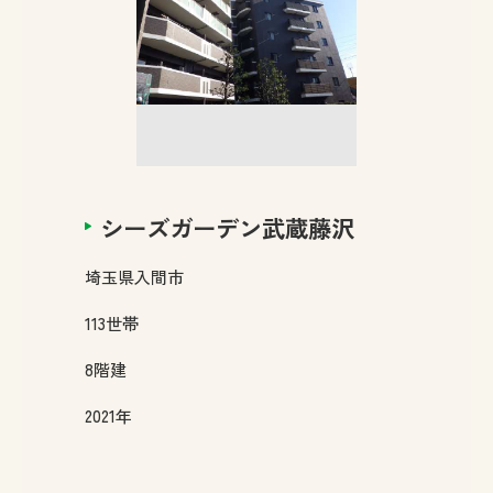
シーズガーデン武蔵藤沢
埼玉県
入間市
113
世帯
8
階建
2021年