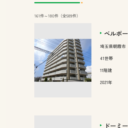
161件～180件（全589件）
ベルポー
埼玉県
朝霞市
41
世帯
11
階建
2021年
ドーミー