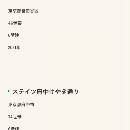
東京都
世田谷区
46
世帯
6
階建
2021年
ステイツ府中けやき通り
東京都
府中市
34
世帯
6
階建