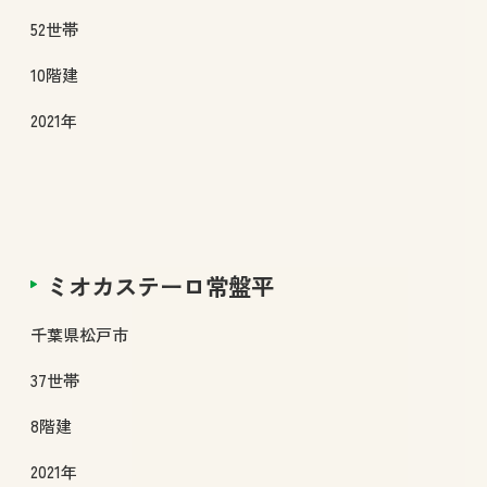
52
世帯
10
階建
2021年
ミオカステーロ常盤平
千葉県
松戸市
37
世帯
8
階建
2021年