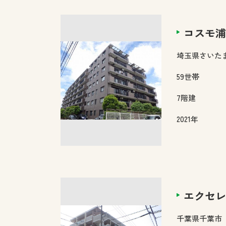
コスモ浦
埼玉県
さいた
59
世帯
7
階建
2021年
エクセレ
千葉県
千葉市