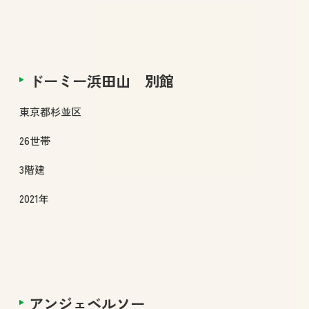
ドーミー浜田山 別館
東京都
杉並区
26
世帯
3
階建
2021年
アンジェベルソー