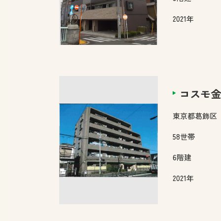
2021年
コスモ金
東京都
葛飾区
58
世帯
6
階建
2021年