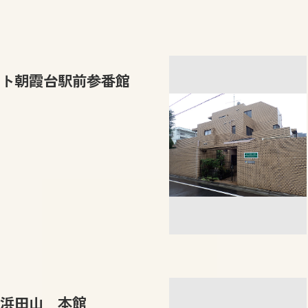
ト朝霞台駅前参番館
浜田山 本館