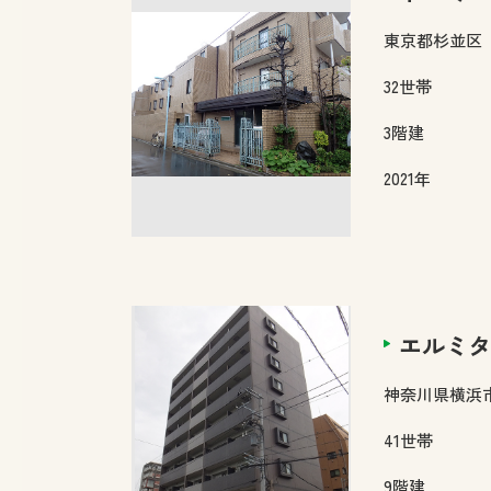
東京都
杉並区
32
世帯
3
階建
2021年
エルミタ
神奈川県
横浜
41
世帯
9
階建