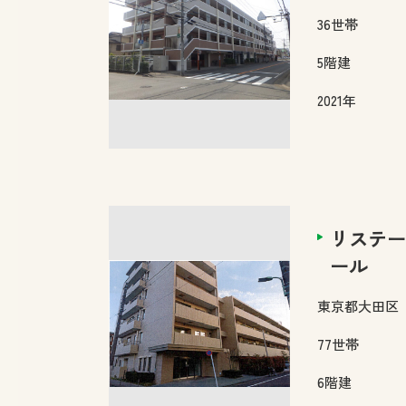
36
世帯
5
階建
2021年
リステー
ール
東京都
大田区
77
世帯
6
階建