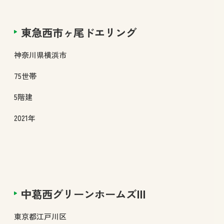
東急西市ヶ尾ドエリング
神奈川県
横浜市
75
世帯
5
階建
2021年
中葛西グリーンホームズⅢ
東京都
江戸川区