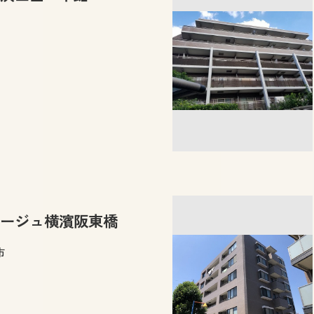
ージュ横濱阪東橋
市